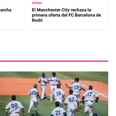
FÚTBOL
archa
El Manchester City rechaza la
primera oferta del FC Barcelona de
Rodri