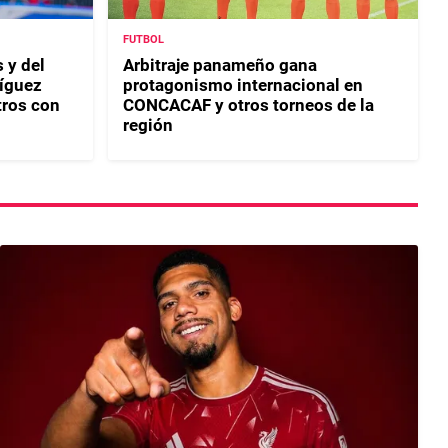
FUTBOL
 y del
Arbitraje panameño gana
ríguez
protagonismo internacional en
tros con
CONCACAF y otros torneos de la
región