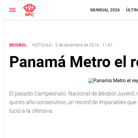
MUNDIAL 2026
ÚLTI
BEISBOL
NOTICIAS
-
5 de diciembre de 2016 - 11:41
Panamá Metro el r
El pasado Campeonato Nacional de Béisbol Juvenil,
quinto año consecutivo, un récord de imparables qu
lució a la ofensiva.