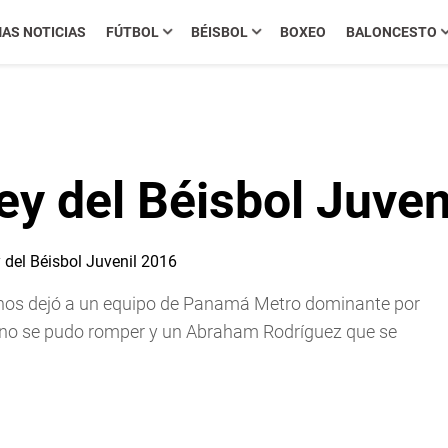
MAS NOTICIAS
FÚTBOL
BÉISBOL
BOXEO
BALONCESTO
ey del Béisbol Juven
 nos dejó a un equipo de Panamá Metro dominante por
e no se pudo romper y un Abraham Rodríguez que se