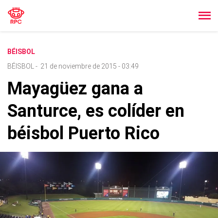
BÉISBOL
BÉISBOL
-
21 de noviembre de 2015 - 03:49
Mayagüez gana a
Santurce, es colíder en
béisbol Puerto Rico