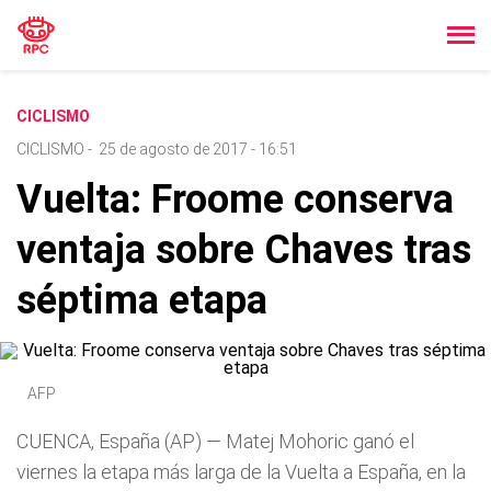
CICLISMO
CICLISMO
-
25 de agosto de 2017 - 16:51
Vuelta: Froome conserva
ventaja sobre Chaves tras
séptima etapa
AFP
CUENCA, España (AP) — Matej Mohoric ganó el
viernes la etapa más larga de la Vuelta a España, en la