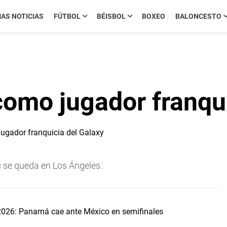
MAS NOTICIAS
FÚTBOL
BÉISBOL
BOXEO
BALONCESTO
como jugador franqu
c se queda en Los Ángeles.
2026: Panamá cae ante México en semifinales