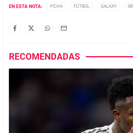
EN ESTA NOTA:
FICHA
FÚTBOL
GALAXY
IB
RECOMENDADAS