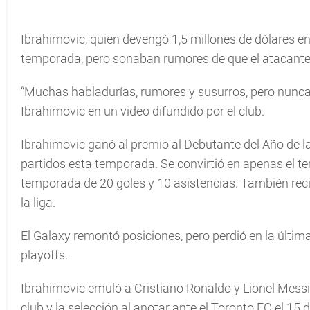
Ibrahimovic, quien devengó 1,5 millones de dólares e
temporada, pero sonaban rumores de que el atacante 
“Muchas habladurías, rumores y susurros, pero nunca 
Ibrahimovic en un video difundido por el club.
Ibrahimovic ganó al premio al Debutante del Año de l
partidos esta temporada. Se convirtió en apenas el ter
temporada de 20 goles y 10 asistencias. También recibi
la liga.
El Galaxy remontó posiciones, pero perdió en la últim
playoffs.
Ibrahimovic emuló a Cristiano Ronaldo y Lionel Messi
club y la selección al anotar ante el Toronto FC el 15 