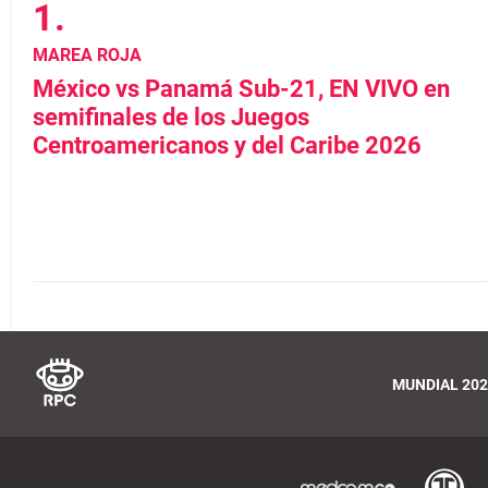
MAREA ROJA
México vs Panamá Sub-21, EN VIVO en
semifinales de los Juegos
Centroamericanos y del Caribe 2026
MUNDIAL 202