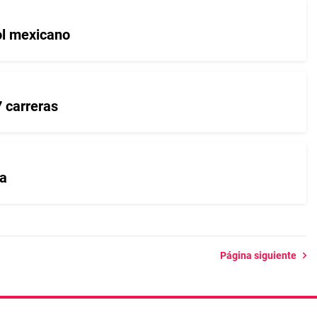
ol mexicano
 carreras
la
Página siguiente