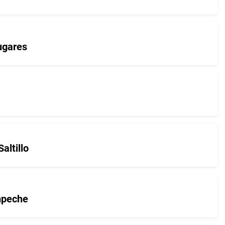
ugares
altillo
mpeche