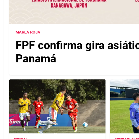
MAREA ROJA
FPF confirma gira asiáti
Panamá