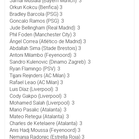
Jamal Musiala (Bayern Múnich): 3
Orkun Kokcu (Benfica) 3
Bradley Barcola (PSG) 3
Goncalo Ramos (PSG): 3
Jude Bellingham (Real Madrid): 3
Phil Foden (Manchester City) 3
Ángel Correa (Atlético de Madrid) 3
Abdallah Sima (Stade Brestois) 3
Antoni Milambo (Feyenoord): 3
Sandro Kulenovic (Dinamo Zagreb): 3
Ryan Flamingo (PSV): 3
Tijjani Reijnders (AC Milan) 3
Rafael Leao (AC Milan) 3
Luis Díaz (Liverpool): 3
Cody Gakpo (Liverpool): 3
Mohamed Salah (Liverpool): 3
Mario Pasalic (Atalanta): 3
Mateo Retegui (Atalanta): 3
Charles de Ketelaere (Atalanta): 3
Anis Hadj Moussa (Feyenoord) 3
Nemanja Radonjic (Estrella Roja) 3