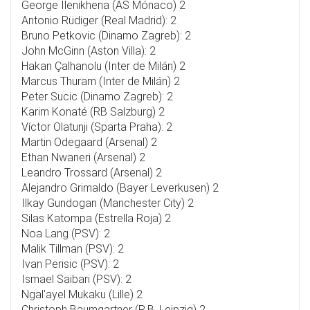
George Ilenikhena (AS Mónaco) 2
Antonio Rüdiger (Real Madrid): 2
Bruno Petkovic (Dinamo Zagreb): 2
John McGinn (Aston Villa): 2
Hakan Çalhanolu (Inter de Milán) 2
Marcus Thuram (Inter de Milán) 2
Peter Sucic (Dinamo Zagreb): 2
Karim Konaté (RB Salzburg) 2
Víctor Olatunji (Sparta Praha): 2
Martin Odegaard (Arsenal) 2
Ethan Nwaneri (Arsenal) 2
Leandro Trossard (Arsenal) 2
Alejandro Grimaldo (Bayer Leverkusen) 2
Ilkay Gundogan (Manchester City) 2
Silas Katompa (Estrella Roja) 2
Noa Lang (PSV): 2
Malik Tillman (PSV): 2
Ivan Perisic (PSV): 2
Ismael Saibari (PSV): 2
Ngal'ayel Mukaku (Lille) 2
Christoph Baumgartner (R.B. Leipzig) 2