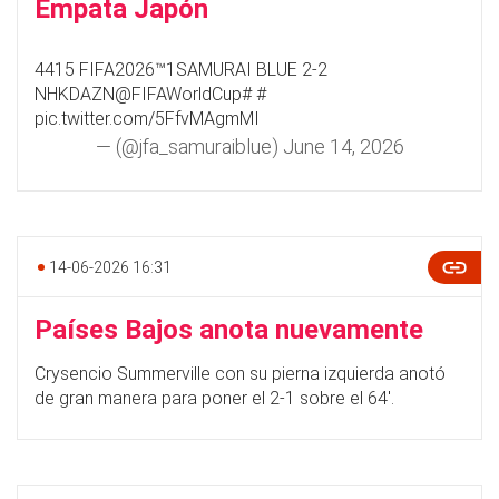
Empata Japón
4415 FIFA2026™1SAMURAI BLUE 2-2
NHKDAZN
@FIFAWorldCup
#
#
pic.twitter.com/5FfvMAgmMI
— (@jfa_samuraiblue)
June 14, 2026
14-06-2026 16:31
Países Bajos anota nuevamente
Crysencio Summerville con su pierna izquierda anotó
de gran manera para poner el 2-1 sobre el 64'.