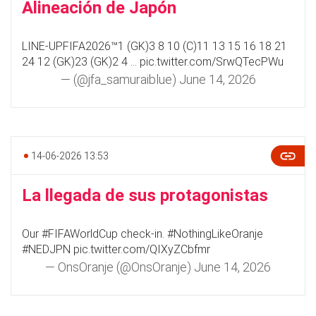
Alineación de Japón
LINE-UPFIFA2026™1 (GK)3 8 10 (C)11 13 15 16 18 21
24 12 (GK)23 (GK)2 4 …
pic.twitter.com/SrwQTecPWu
— (@jfa_samuraiblue)
June 14, 2026
14-06-2026 13:53
La llegada de sus protagonistas
Our
#FIFAWorldCup
check-in.
#NothingLikeOranje
#NEDJPN
pic.twitter.com/QIXyZCbfmr
— OnsOranje (@OnsOranje)
June 14, 2026