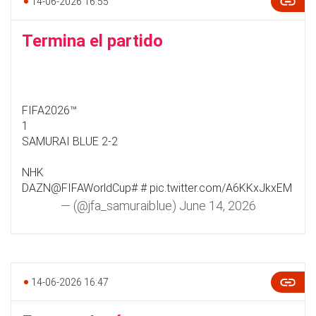
14-06-2026 16:55
Termina el partido
FIFA2026™
1
SAMURAI BLUE 2-2
NHK
DAZN
@FIFAWorldCup
#
#
pic.twitter.com/A6KKxJkxEM
— (@jfa_samuraiblue)
June 14, 2026
14-06-2026 16:47