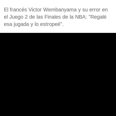
El francés Victor Wembanyama y su error en
el Juego 2 de las Finales de la NBA: "Regalé
esa jugada y lo estropeé".