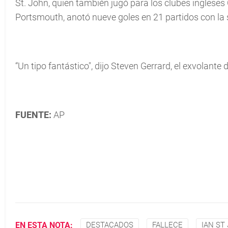
St. John, quien también jugó para los clubes ingleses
Portsmouth, anotó nueve goles en 21 partidos con la 
“Un tipo fantástico", dijo Steven Gerrard, el exvolante
FUENTE:
AP
EN ESTA NOTA:
DESTACADOS
FALLECE
IAN ST