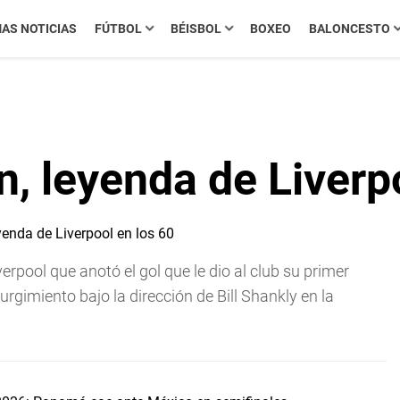
MAS NOTICIAS
FÚTBOL
BÉISBOL
BOXEO
BALONCESTO
n, leyenda de Liverp
erpool que anotó el gol que le dio al club su primer
urgimiento bajo la dirección de Bill Shankly en la