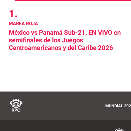
MAREA ROJA
México vs Panamá Sub-21, EN VIVO en
semifinales de los Juegos
Centroamericanos y del Caribe 2026
MUNDIAL 202