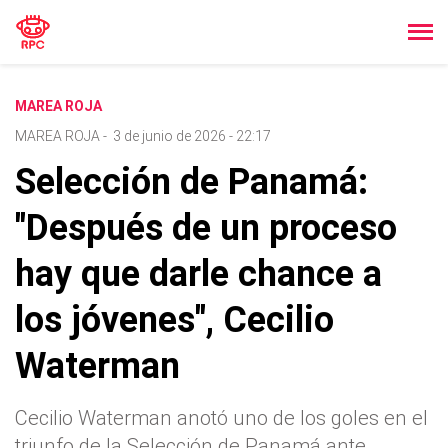
MAREA ROJA
MAREA ROJA
-
3 de junio de 2026 - 22:17
Selección de Panamá:
"Después de un proceso
hay que darle chance a
los jóvenes", Cecilio
Waterman
Cecilio Waterman anotó uno de los goles en el
triunfo de la Selección de Panamá ante