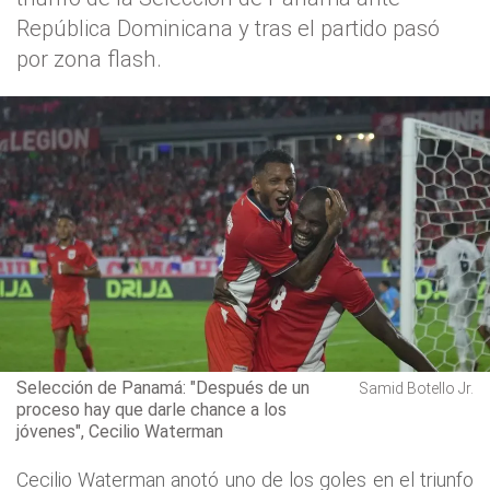
República Dominicana y tras el partido pasó
por zona flash.
Selección de Panamá: "Después de un
Samid Botello Jr.
proceso hay que darle chance a los
jóvenes", Cecilio Waterman
Cecilio Waterman anotó uno de los goles en el triunfo