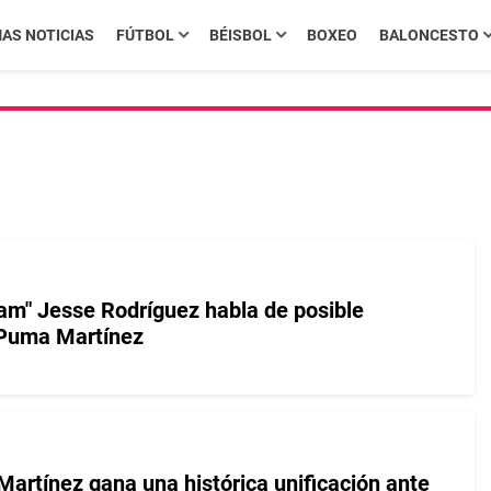
MAS NOTICIAS
FÚTBOL
BÉISBOL
BOXEO
BALONCESTO
am" Jesse Rodríguez habla de posible
 Puma Martínez
artínez gana una histórica unificación ante