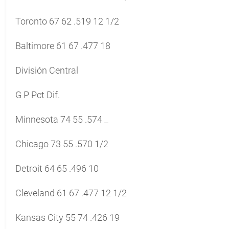
Toronto 67 62 .519 12 1/2
Baltimore 61 67 .477 18
División Central
G P Pct Dif.
Minnesota 74 55 .574 _
Chicago 73 55 .570 1/2
Detroit 64 65 .496 10
Cleveland 61 67 .477 12 1/2
Kansas City 55 74 .426 19