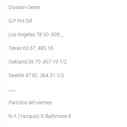
División Oeste
G P Pct Dif.
Los Angeles 78 50 .609 _
Texas 63 67 .485 16
Oakland 59 70 .457 19 1/2
Seattle 47 82 .364 31 1/2
___
Partidos del viernes
N.Y. (Yanquis) 9, Baltimore 4