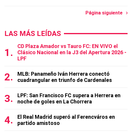
Página siguiente
LAS MÁS LEÍDAS
CD Plaza Amador vs Tauro FC: EN VIVO el
Clásico Nacional en la J3 del Apertura 2026 -
LPF
MLB: Panameño Iván Herrera conectó
cuadrangular en triunfo de Cardenales
LPF: San Francisco FC supera a Herrera en
noche de goles en La Chorrera
El Real Madrid superó al Ferencváros en
partido amistoso