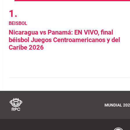
BEISBOL
Nicaragua vs Panamá: EN VIVO, final
béisbol Juegos Centroamericanos y del
Caribe 2026
MUNDIAL 202