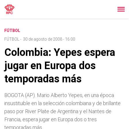
FÚTBOL
FÚTBOL
-
30 de agosto de 2008 - 16:00
Colombia: Yepes espera
jugar en Europa dos
temporadas más
BOGOTA (AP). Mario Alberto Yepes, en una época
insustituible en la selección colombiana y de brillante
paso por River Plate de Argentina y el Nantes de
Francia, espera jugar en Europa dos o tres
temporadas más.