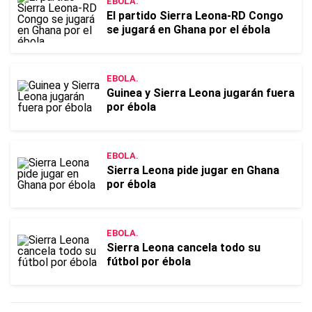
EBOLA.
El partido Sierra Leona-RD Congo
se jugará en Ghana por el ébola
EBOLA.
Guinea y Sierra Leona jugarán fuera
por ébola
EBOLA.
Sierra Leona pide jugar en Ghana
por ébola
EBOLA.
Sierra Leona cancela todo su
fútbol por ébola