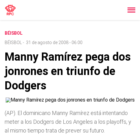
BÉISBOL
BÉISBOL
-
31 de agosto de 2008 - 06:00
Manny Ramí­rez pega dos
jonrones en triunfo de
Dodgers
(AP). El dominicano Manny Ramí­rez está intentando
meter a los Dodgers de Los Angeles a los playoffs, y
al mismo tiempo trata de prever su futuro.