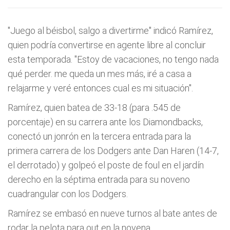
"Juego al béisbol, salgo a divertirme" indicó Ramí­rez,
quien podrí­a convertirse en agente libre al concluir
esta temporada. "Estoy de vacaciones, no tengo nada
qué perder. me queda un mes más, iré a casa a
relajarme y veré entonces cual es mi situación".
Ramí­rez, quien batea de 33-18 (para .545 de
porcentaje) en su carrera ante los Diamondbacks,
conectó un jonrón en la tercera entrada para la
primera carrera de los Dodgers ante Dan Haren (14-7,
el derrotado) y golpeó el poste de foul en el jardí­n
derecho en la séptima entrada para su noveno
cuadrangular con los Dodgers.
Ramí­rez se embasó en nueve turnos al bate antes de
rodar la pelota para out en la novena.