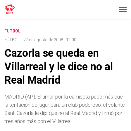
FÚTBOL
FÚTBOL
-
27 de agosto de 2008 - 14:00
Cazorla se queda en
Villarreal y le dice no al
Real Madrid
MADRID (AP). El amor por la camiseta pudo más que
la tentación de jugar para un club poderoso: el volante
Santi Cazorla le dijo que no al Real Madrid y firmó por
tres años más con el Villarreal.