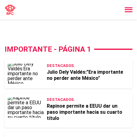
IMPORTANTE - PÁGINA 1
DESTACADOS.
Julio Dely Valdés:"Era importante
no perder ante México"
DESTACADOS.
Rapinoe permite a EEUU dar un
paso importante hacia su cuarto
título