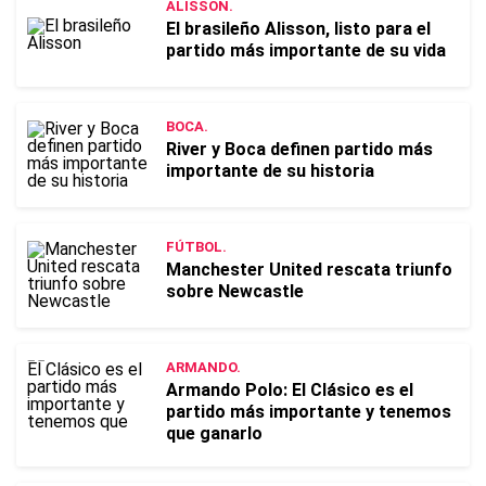
ALISSON.
El brasileño Alisson, listo para el
partido más importante de su vida
BOCA.
River y Boca definen partido más
importante de su historia
FÚTBOL.
Manchester United rescata triunfo
sobre Newcastle
ARMANDO.
Armando Polo: El Clásico es el
partido más importante y tenemos
que ganarlo