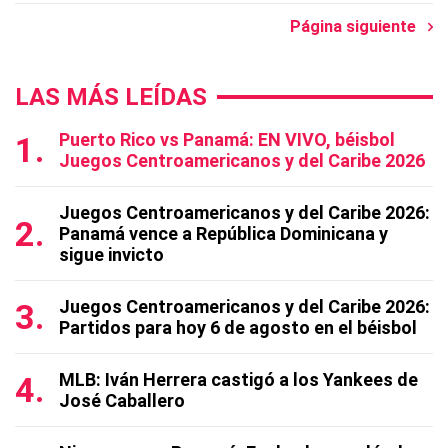
Página siguiente
LAS MÁS LEÍDAS
Puerto Rico vs Panamá: EN VIVO, béisbol
Juegos Centroamericanos y del Caribe 2026
Juegos Centroamericanos y del Caribe 2026:
Panamá vence a República Dominicana y
sigue invicto
Juegos Centroamericanos y del Caribe 2026:
Partidos para hoy 6 de agosto en el béisbol
MLB: Iván Herrera castigó a los Yankees de
José Caballero