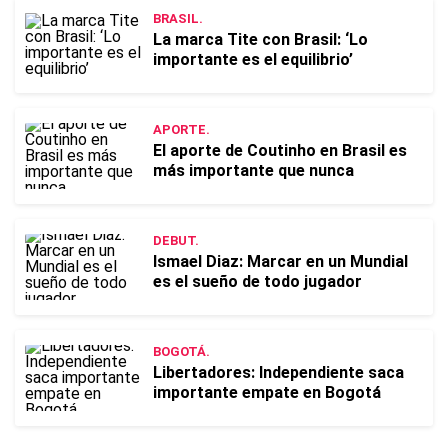
BRASIL.
La marca Tite con Brasil: ‘Lo
importante es el equilibrio’
APORTE.
El aporte de Coutinho en Brasil es
más importante que nunca
DEBUT.
Ismael Diaz: Marcar en un Mundial
es el sueño de todo jugador
BOGOTÁ.
Libertadores: Independiente saca
importante empate en Bogotá