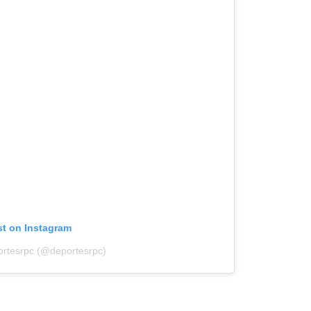
st on Instagram
ortesrpc (@deportesrpc)