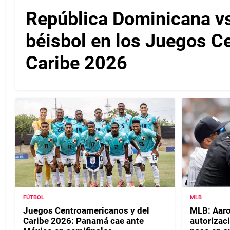
República Dominicana v
béisbol en los Juegos C
Caribe 2026
FÚTBOL
MLB
Juegos Centroamericanos y del
MLB: Aaro
Caribe 2026: Panamá cae ante
autorizac