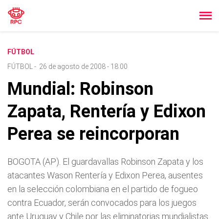
FÚTBOL
FÚTBOL
-
26 de agosto de 2008 - 18:00
Mundial: Robinson
Zapata, Renterí­a y Edixon
Perea se reincorporan
BOGOTA (AP). El guardavallas Robinson Zapata y los
atacantes Wason Renterí­a y Edixon Perea, ausentes
en la selección colombiana en el partido de fogueo
contra Ecuador, serán convocados para los juegos
ante Uruguay y Chile por las eliminatorias mundialistas.