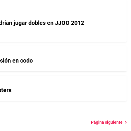
drí­an jugar dobles en JJOO 2012
esión en codo
sters
Página siguiente