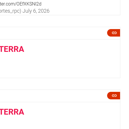
itter.com/OEfXKSNI2d
rtes_rpc)
July 6, 2026
ATERRA
ATERRA