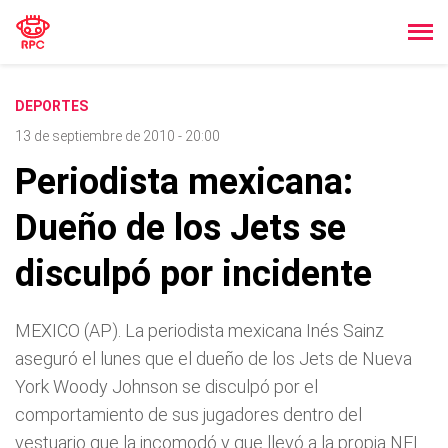
DEPORTES
13 de septiembre de 2010 - 20:00
Periodista mexicana:
Dueño de los Jets se
disculpó por incidente
MEXICO (AP). La periodista mexicana Inés Sainz
aseguró el lunes que el dueño de los Jets de Nueva
York Woody Johnson se disculpó por el
comportamiento de sus jugadores dentro del
vestuario que la incomodó y que llevó a la propia NFL