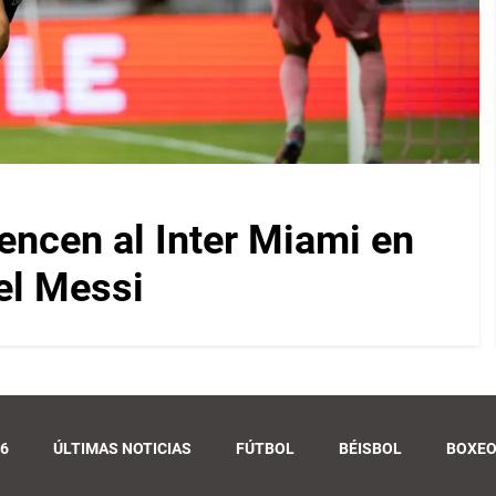
ncen al Inter Miami en
el Messi
6
ÚLTIMAS NOTICIAS
FÚTBOL
BÉISBOL
BOXE