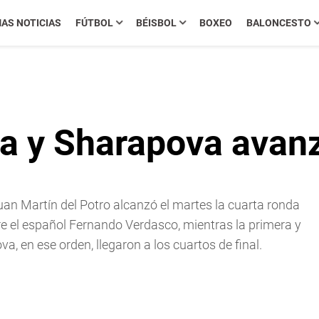
MAS NOTICIAS
FÚTBOL
BÉISBOL
BOXEO
BALONCESTO
ka y Sharapova avanz
uan Martí­n del Potro alcanzó el martes la cuarta ronda
bre el español Fernando Verdasco, mientras la primera y
, en ese orden, llegaron a los cuartos de final.