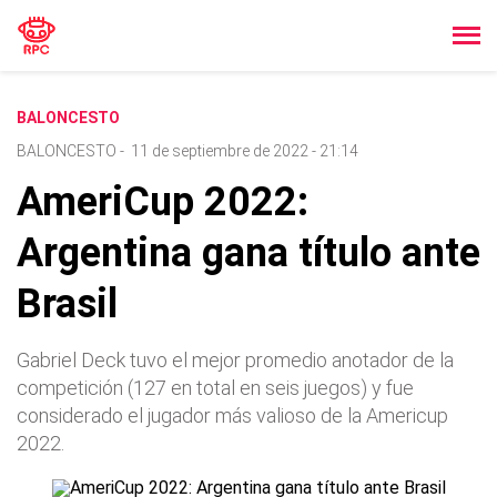
BALONCESTO
BALONCESTO
-
11 de septiembre de 2022 - 21:14
AmeriCup 2022:
Argentina gana título ante
Brasil
Gabriel Deck tuvo el mejor promedio anotador de la
competición (127 en total en seis juegos) y fue
considerado el jugador más valioso de la Americup
2022.