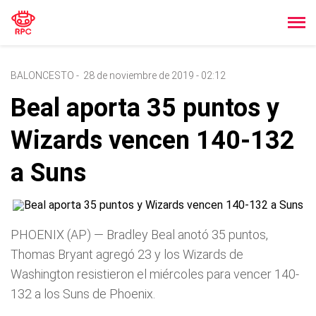
BALONCESTO
-
28 de noviembre de 2019 - 02:12
Beal aporta 35 puntos y
Wizards vencen 140-132
a Suns
PHOENIX (AP) — Bradley Beal anotó 35 puntos,
Thomas Bryant agregó 23 y los Wizards de
Washington resistieron el miércoles para vencer 140-
132 a los Suns de Phoenix.