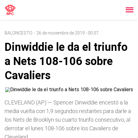
BALONCESTO
-
26 de noviembre de 2019 - 00:07
Dinwiddie le da el triunfo
a Nets 108-106 sobre
Cavaliers
CLEVELAND (AP) — Spencer Dinwiddie encestó a la
media vuelta con 1,9 segundos restantes para darle a
los Nets de Brooklyn su cuarto triunfo consecutivo, al
derrotar el lunes 108-106 sobre los Cavaliers de
Cleveland.