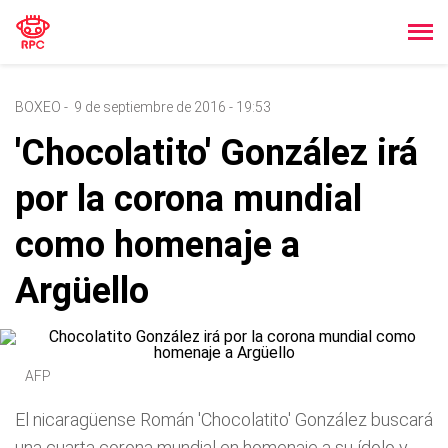
BOXEO
-
9 de septiembre de 2016 - 19:53
'Chocolatito' González irá
por la corona mundial
como homenaje a
Argüello
AFP
El nicaragüense Román 'Chocolatito' González buscará
una cuarta corona mundial en homenaje a su ídolo y