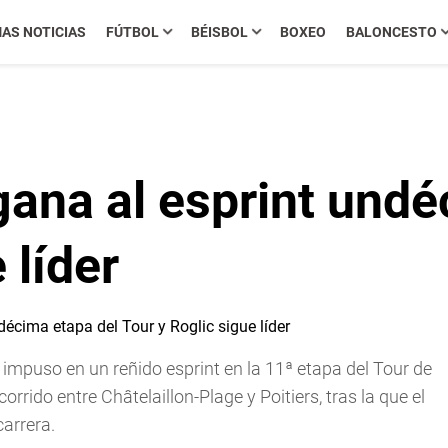
MAS NOTICIAS
FÚTBOL
BÉISBOL
BOXEO
BALONCESTO
ana al esprint undé
 líder
 impuso en un reñido esprint en la 11ª etapa del Tour de
rrido entre Châtelaillon-Plage y Poitiers, tras la que el
arrera.