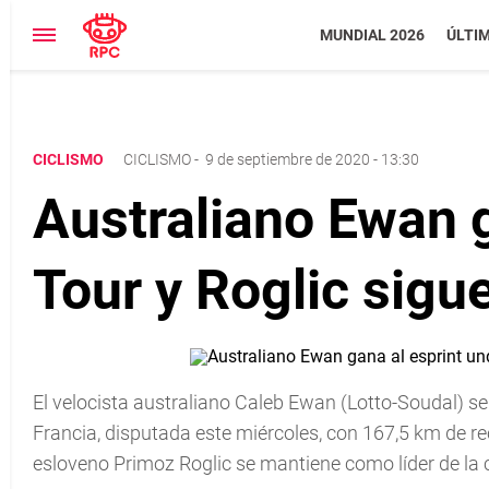
MUNDIAL 2026
ÚLTI
CICLISMO
CICLISMO
-
9 de septiembre de 2020 - 13:30
Australiano Ewan g
Tour y Roglic sigue
El velocista australiano Caleb Ewan (Lotto-Soudal) se
Francia, disputada este miércoles, con 167,5 km de reco
esloveno Primoz Roglic se mantiene como líder de la c