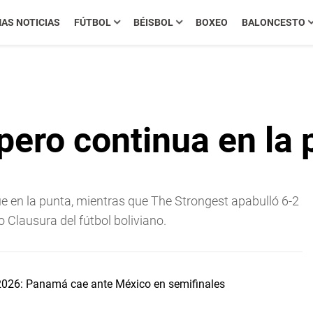
MAS NOTICIAS
FÚTBOL
BÉISBOL
BOXEO
BALONCESTO
 pero continua en la 
gue en la punta, mientras que The Strongest apabulló 6-2
 Clausura del fútbol boliviano.
2026: Panamá cae ante México en semifinales