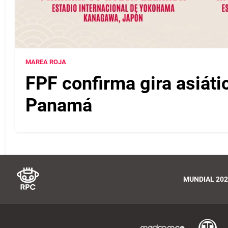
MAREA ROJA
FPF confirma gira asiáti
Panamá
MUNDIAL 202