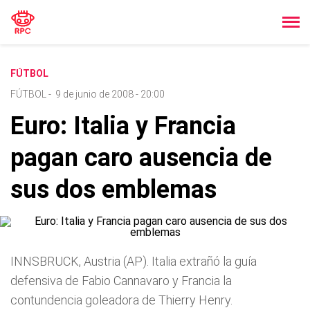
FÚTBOL
FÚTBOL
-
9 de junio de 2008 - 20:00
Euro: Italia y Francia
pagan caro ausencia de
sus dos emblemas
INNSBRUCK, Austria (AP). Italia extrañó la guí­a
defensiva de Fabio Cannavaro y Francia la
contundencia goleadora de Thierry Henry.