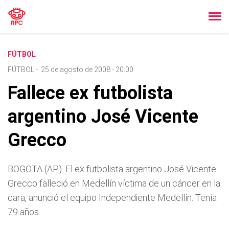
FÚTBOL
FÚTBOL
-
25 de agosto de 2008 - 20:00
Fallece ex futbolista
argentino José Vicente
Grecco
BOGOTA (AP). El ex futbolista argentino José Vicente
Grecco falleció en Medellí­n ví­ctima de un cáncer en la
cara, anunció el equipo Independiente Medellí­n. Tení­a
79 años.