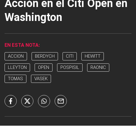
Acción en el Citi Open en
Washington
EN ESTA NOTA:
ACCION
BERDYCH
CITI
HEWITT
LLEYTON
OPEN
POSPISIL
RAONIC
TOMAS
VASEK