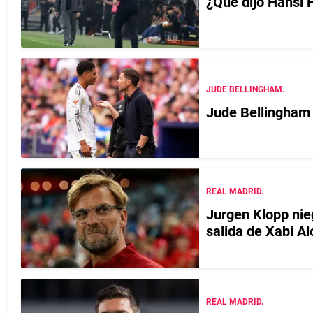
¿Qué dijo Hansi F
JUDE BELLINGHAM.
Jude Bellingham 
REAL MADRID.
Jurgen Klopp nie
salida de Xabi A
REAL MADRID.