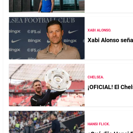
XABI ALONSO.
Xabi Alonso seña
CHELSEA.
¡OFICIAL! El Chel
HANSI FLICK.