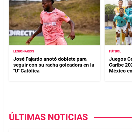
LEGIONARIOS
FÚTBOL
José Fajardo anotó doblete para
Juegos Ce
seguir con su racha goleadora en la
Caribe 20
"U" Católica
México en
ÚLTIMAS NOTICIAS