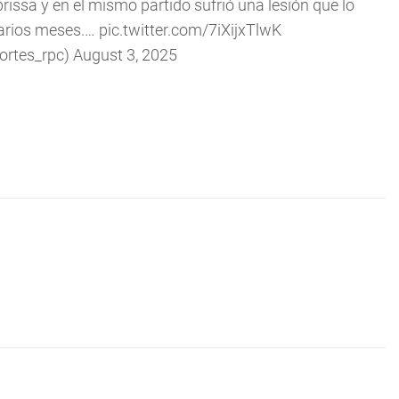
issa y en el mismo partido sufrió una lesión que lo
varios meses.…
pic.twitter.com/7iXijxTlwK
ortes_rpc)
August 3, 2025