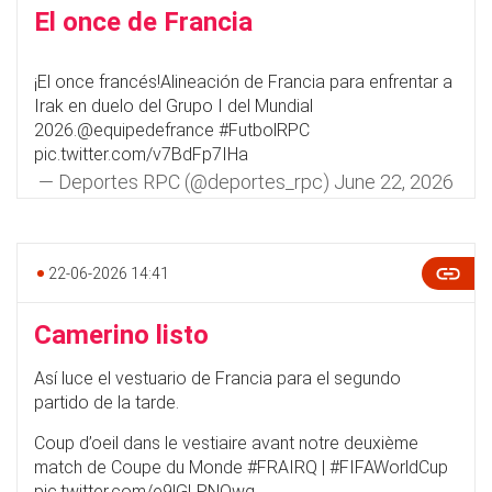
El once de Francia
¡El once francés!Alineación de Francia para enfrentar a
Irak en duelo del Grupo I del Mundial
2026.
@equipedefrance
#FutbolRPC
pic.twitter.com/v7BdFp7IHa
— Deportes RPC (@deportes_rpc)
June 22, 2026
22-06-2026 14:41
Camerino listo
Así luce el vestuario de Francia para el segundo
partido de la tarde.
Coup d’oeil dans le vestiaire avant notre deuxième
match de Coupe du Monde
#FRAIRQ
|
#FIFAWorldCup
pic.twitter.com/e9lGLPNOwg