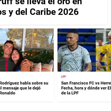
f se lleva el oro en
s y del Caribe 2026
LPF
Rodríguez habla sobre su
San Francisco FC vs Herre
l mensaje que le dejó
Fecha, hora y dónde ver 
 Ronaldo
de la LPF