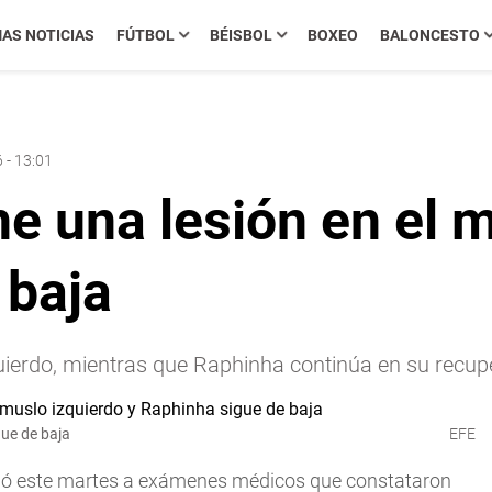
MAS NOTICIAS
FÚTBOL
BÉISBOL
BOXEO
BALONCESTO
 - 13:01
e una lesión en el m
 baja
uierdo, mientras que Raphinha continúa en su recup
gue de baja
EFE
tió este martes a exámenes médicos que constataron