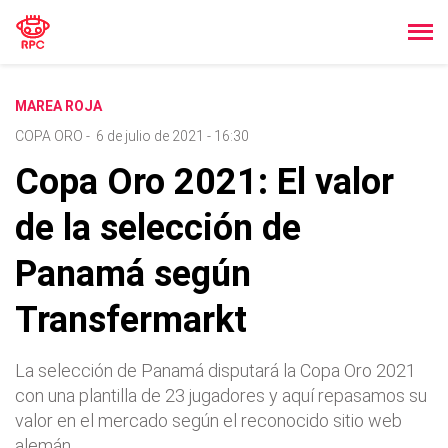
MAREA ROJA
COPA ORO
-
6 de julio de 2021 - 16:30
Copa Oro 2021: El valor
de la selección de
Panamá según
Transfermarkt
La selección de Panamá disputará la Copa Oro 2021
con una plantilla de 23 jugadores y aquí repasamos su
valor en el mercado según el reconocido sitio web
alemán