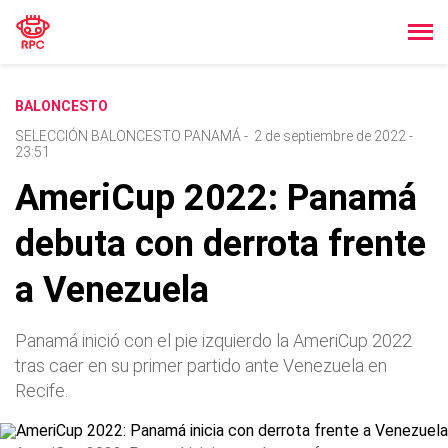
BALONCESTO
SELECCIÓN BALONCESTO PANAMÁ
-
2 de septiembre de 2022 -
23:51
AmeriCup 2022: Panamá
debuta con derrota frente
a Venezuela
Panamá inició con el pie izquierdo la AmeriCup 2022
tras caer en su primer partido ante Venezuela en
Recife.