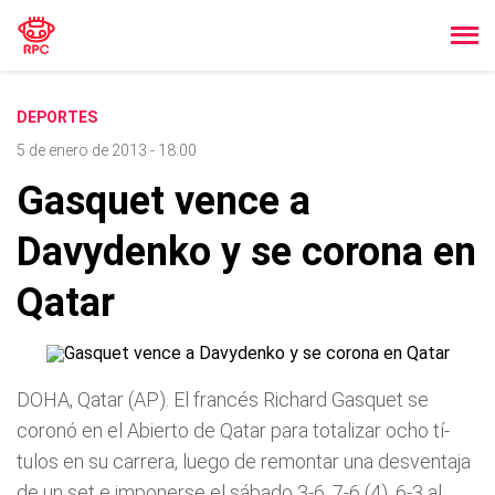
DEPORTES
5 de enero de 2013 - 18:00
Gasquet vence a
Davydenko y se corona en
Qatar
DOHA, Qatar (AP). El francés Richard Gasquet se
coronó en el Abierto de Qatar para totalizar ocho tí­
tulos en su carrera, luego de remontar una desventaja
de un set e imponerse el sábado 3-6, 7-6 (4), 6-3 al