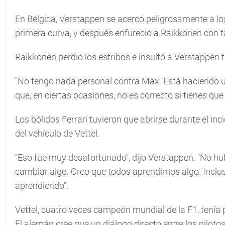
En Bélgica, Verstappen se acercó peligrosamente a los
primera curva, y después enfureció a Raikkonen con t
Raikkonen perdió los estribos e insultó a Verstappen tr
"No tengo nada personal contra Max. Está haciendo un 
que, en ciertas ocasiones, no es correcto si tienes que
Los bólidos Ferrari tuvieron que abrirse durante el i
del vehículo de Vettel.
"Eso fue muy desafortunado", dijo Verstappen. "No h
cambiar algo. Creo que todos aprendimos algo. Inclu
aprendiendo".
Vettel, cuatro veces campeón mundial de la F1, tenía 
El alemán cree que un diálogo directo entre los pilotos