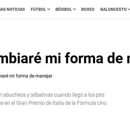
MAS NOTICIAS
FÚTBOL
BÉISBOL
BOXEO
BALONCESTO
mbiaré mi forma de
 abucheos y silbatinas cuando llegó a los pits
s en el Gran Premio de Italia de la Fórmula Uno.