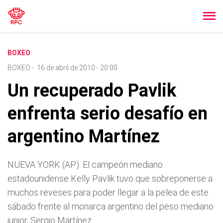
BOXEO
BOXEO
-
16 de abril de 2010 - 20:00
Un recuperado Pavlik
enfrenta serio desafí­o en
argentino Martí­nez
NUEVA YORK (AP). El campeón mediano
estadounidense Kelly Pavlik tuvo que sobreponerse a
muchos reveses para poder llegar a la pelea de este
sábado frente al monarca argentino del peso mediano
junior, Sergio Martí­nez.