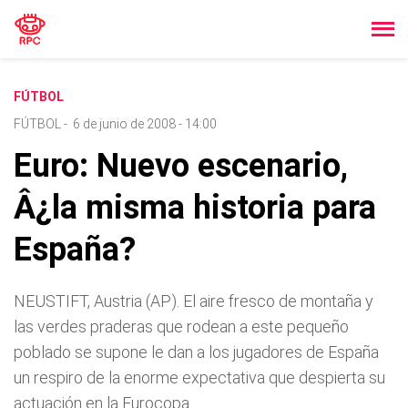
FÚTBOL
FÚTBOL
-
6 de junio de 2008 - 14:00
Euro: Nuevo escenario,
Â¿la misma historia para
España?
NEUSTIFT, Austria (AP). El aire fresco de montaña y
las verdes praderas que rodean a este pequeño
poblado se supone le dan a los jugadores de España
un respiro de la enorme expectativa que despierta su
actuación en la Eurocopa.