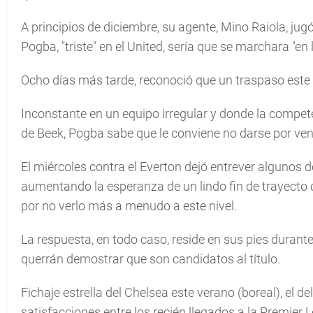
A principios de diciembre, su agente, Mino Raiola, jug
Pogba, "triste" en el United, sería que se marchara "en
Ocho días más tarde, reconoció que un traspaso este i
Inconstante en un equipo irregular y donde la comp
de Beek, Pogba sabe que le conviene no darse por ven
El miércoles contra el Everton dejó entrever algunos 
aumentando la esperanza de un lindo fin de trayecto 
por no verlo más a menudo a este nivel.
La respuesta, en todo caso, reside en sus pies durante
querrán demostrar que son candidatos al título.
Fichaje estrella del Chelsea este verano (boreal), el 
satisfacciones entre los recién llegados a la Premier 