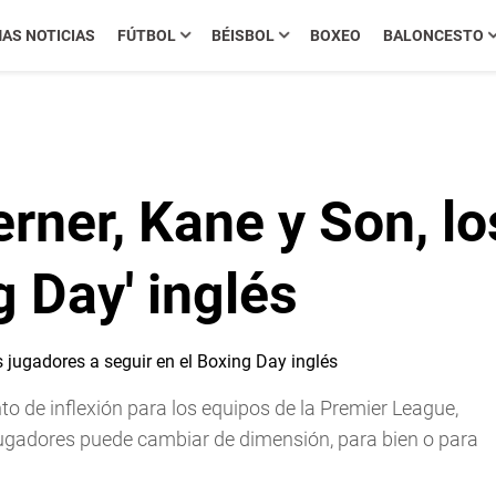
MAS NOTICIAS
FÚTBOL
BÉISBOL
BOXEO
BALONCESTO
rner, Kane y Son, lo
g Day' inglés
nto de inflexión para los equipos de la Premier League,
gadores puede cambiar de dimensión, para bien o para