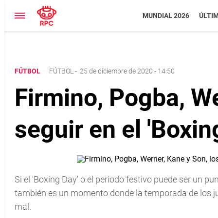
MUNDIAL 2026
ÚLTI
FÚTBOL
FÚTBOL
-
25 de diciembre de 2020 - 14:50
Firmino, Pogba, We
seguir en el 'Boxin
Si el 'Boxing Day' o el periodo festivo puede ser un pu
también es un momento donde la temporada de los ju
mal.