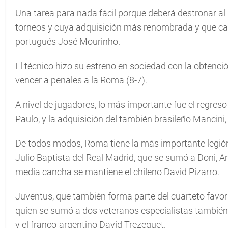
Una tarea para nada fácil porque deberá destronar al I
torneos y cuya adquisición más renombrada y que cau
portugués José Mourinho.
El técnico hizo su estreno en sociedad con la obtención 
vencer a penales a la Roma (8-7).
A nivel de jugadores, lo más importante fue el regreso
Paulo, y la adquisición del también brasileño Mancini
De todos modos, Roma tiene la más importante legión 
Julio Baptista del Real Madrid, que se sumó a Doni, Art
media cancha se mantiene el chileno David Pizarro.
Juventus, que también forma parte del cuarteto favorito
quien se sumó a dos veteranos especialistas también e
y el franco-argentino David Trezeguet.